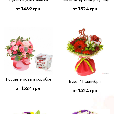
от 1489 грн.
от 1524 грн.
Розовые розы в коробке
Букет "1 сентября"
от 1524 грн.
от 1524 грн.