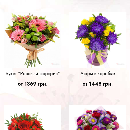
Букет "Розовый сюрприз"
Астры в коробке
от 1369 грн.
от 1448 грн.