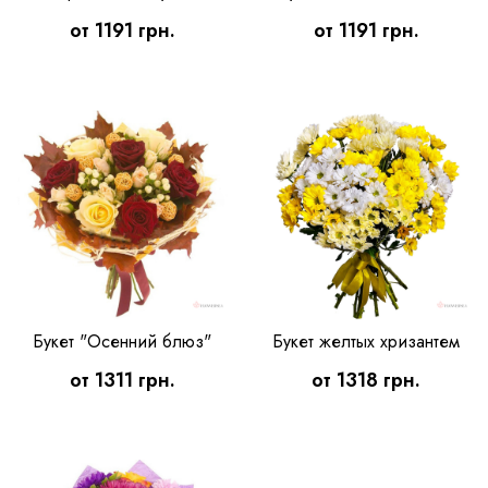
от 1191 грн.
от 1191 грн.
Букет "Осенний блюз"
Букет желтых хризантем
от 1311 грн.
от 1318 грн.