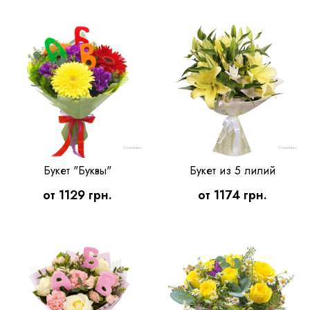
Букет "Буквы"
Букет из 5 лилий
от 1129 грн.
от 1174 грн.