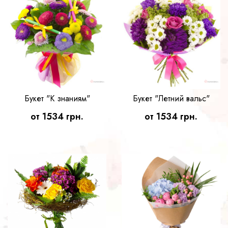
Букет "К знаниям"
Букет "Летний вальс"
от 1534 грн.
от 1534 грн.