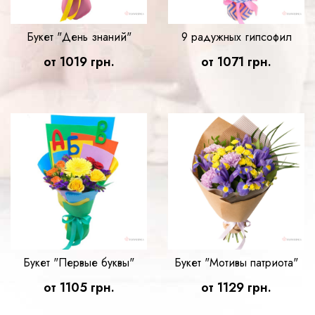
Букет "День знаний"
9 радужных гипсофил
от 1019 грн.
от 1071 грн.
Букет "Первые буквы"
Букет "Мотивы патриота"
от 1105 грн.
от 1129 грн.