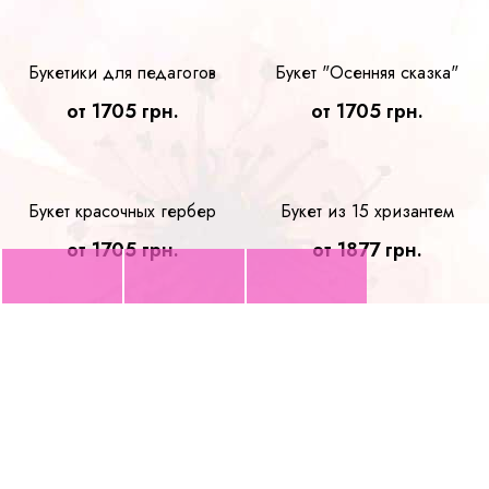
Букетики для педагогов
Букет "Осенняя сказка"
от 1705 грн.
от 1705 грн.
Букет из 15 хризантем
от 1877 грн.