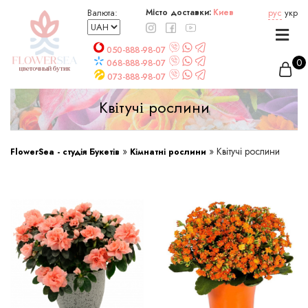
Валюта:
Місто доставки:
Киев
рус
укр
050-888-98-07
068-888-98-07
073-888-98-07
Квітучі рослини
»
»
Квітучі рослини
FlowerSea - студія Букетів
Кімнатні рослини