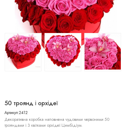
50 троянд і орхідеї
Артикул:2412
Декоративна коробка наповнена чудовими червоними 50
трояндами і 3 квітками орхідеї Цимбідіум.