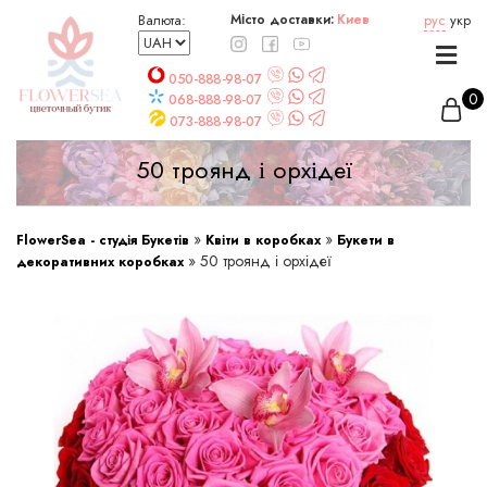
Валюта:
Місто доставки:
Киев
рус
укр
050-888-98-07
068-888-98-07
073-888-98-07
50 троянд і орхідеї
»
»
FlowerSea - студія Букетів
Квіти в коробках
Букети в
»
50 троянд і орхідеї
декоративних коробках